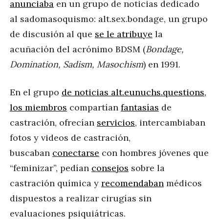
anunciaba
en un grupo de noticias dedicado
al sadomasoquismo: alt.sex.bondage, un grupo
de discusión al que
se le atribuye
la
acuñación del acrónimo BDSM (
Bondage,
Domination, Sadism, Masochism
) en 1991.
En el grupo
de noticias alt.eunuchs.questions,
los miembros
compartían
fantasías
de
castración, ofrecían
servicios
, intercambiaban
fotos y videos de castración,
buscaban
conectarse
con hombres jóvenes que
“feminizar”, pedían
consejos
sobre la
castración química y
recomendaban
médicos
dispuestos a realizar cirugías sin
evaluaciones psiquiátricas.